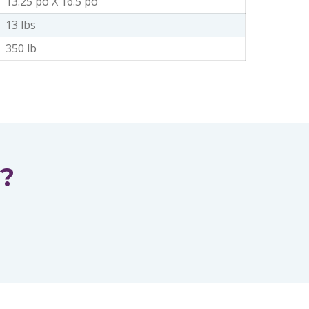
13.25 po X 16.5 po
13 lbs
350 lb
 ?