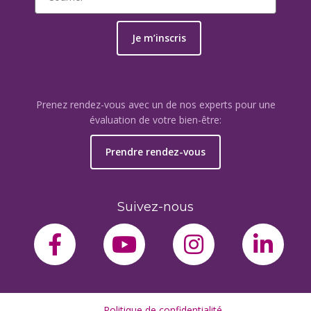
Je m’inscris
Prenez rendez-vous avec un de nos experts pour une
évaluation de votre bien-être:
Prendre rendez-vous
Suivez-nous
facebook-f
youtube
instagram
link
Politique de confidentialité