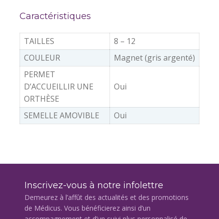
Caractéristiques
TAILLES
8 – 12
COULEUR
Magnet (gris argenté)
PERMET
D’ACCUEILLIR UNE
Oui
ORTHÈSE
SEMELLE AMOVIBLE
Oui
Inscrivez-vous à notre infolettre
Demeurez à l’affût des actualités et des promotions
de Médicus. Vous bénéficierez ainsi d’un
accompagnement et d’un suivi plus personnalisé de