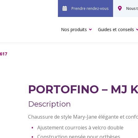
Prendre rendez-vous
Nous t
Nos produits
Guides et conseils
1617
PORTOFINO – MJ K
Description
Chaussure de style Mary-Jane élégante et confo
Ajustement courroies à velcro double
Construction pensée pour orthèses