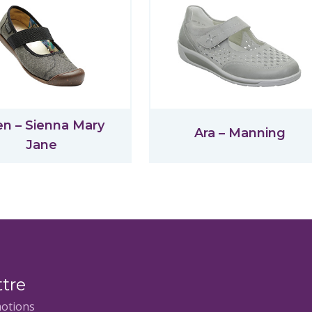
n – Sienna Mary
Ara – Manning
Jane
ttre
motions