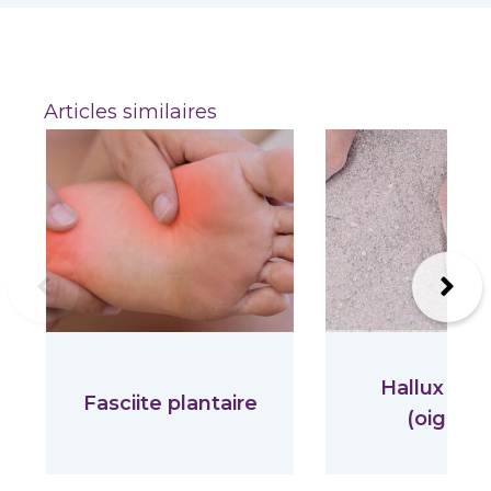
Articles similaires
Previous
Suiva
Hallux Val
Fasciite plantaire
(oignon