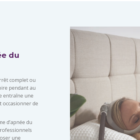
ée du
rrêt complet ou
oire pendant au
e entraîne une
ut occasionner de
me d’apnée du
rofessionnels
poser une