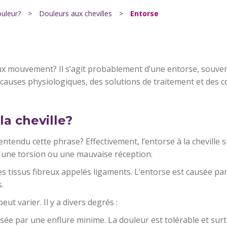
ouleur?
>
Douleurs aux chevilles
>
Entorse
 faux mouvement? Il s’agit probablement d’une entorse, souve
 causes physiologiques, des solutions de traitement et des 
la cheville?
 entendu cette phrase? Effectivement, l’entorse à la cheville s
une torsion ou une mauvaise réception.
 des tissus fibreux appelés ligaments. L’entorse est causée p
.
eut varier. Il y a divers degrés :
isée par une enflure minime. La douleur est tolérable et su