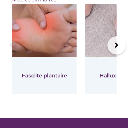
Previous
Suiva
Fasciite plantaire
Hallux val