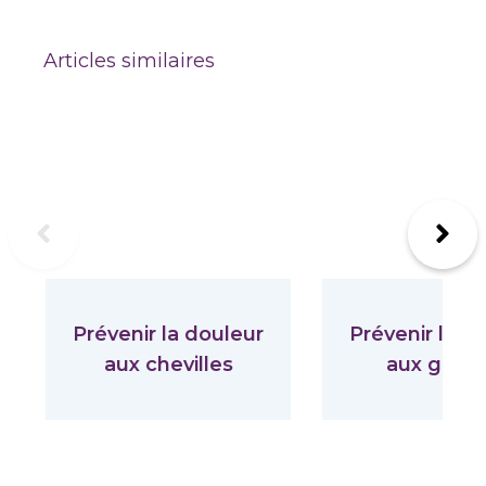
Articles similaires
Previous
Suiva
Prévenir la douleur
Prévenir la d
aux chevilles
aux geno