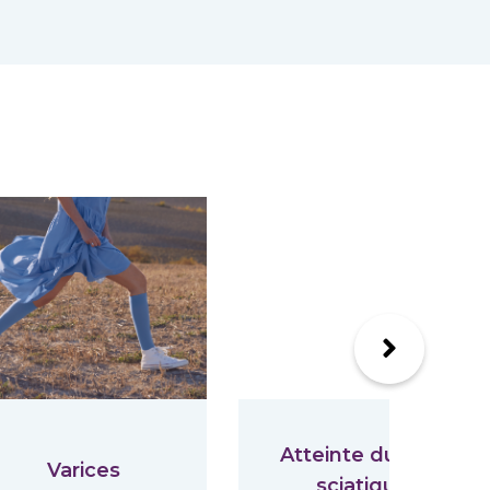
Suivant
Atteinte du nerf
Varices
sciatique