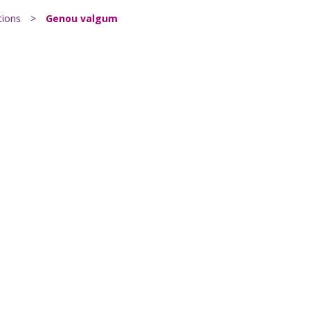
tions
>
Genou valgum