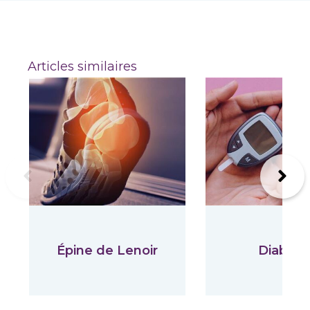
Articles similaires
Previous
Suiva
Épine de Lenoir
Diabète